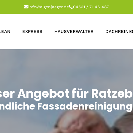
info@algenjaeger.de
04561 / 71 46 487
LEAN
EXPRESS
HAUSVERWALTER
DACHREINI
er Angebot für Ratze
ündliche Fassadenreinigung