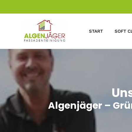
START
SOFT C
Uns
Algenjäger – Gr