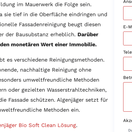
Ans
ldung im Mauerwerk die Folge sein.
 sie tief in die Oberfläche eindringen und
sionelle Fassadenreinigung beugt diesen
E-M
er der Bausubstanz erheblich.
Darüber
 den monetären Wert einer Immobilie.
Tel
ibt es verschiedene Reinigungsmethoden.
onende, nachhaltige Reinigung ohne
Betr
Besonders umweltfreundliche Methoden
ern oder gezielten Wasserstrahltechniken,
ie Fassade schützen. Algenjäger setzt für
mweltfreundliche Methoden ein.
Akz
enjäger Bio Soft Clean Lösung
.
Du