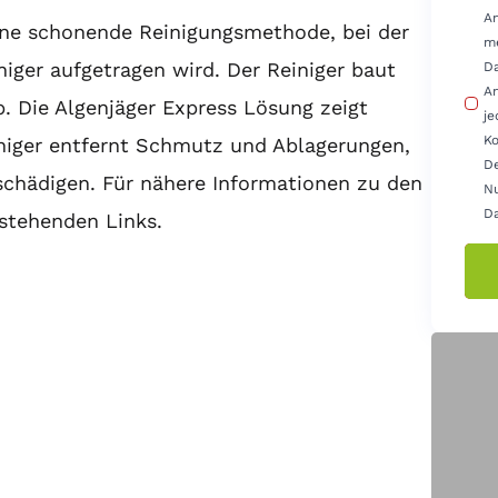
An
eine schonende Reinigungsmethode, bei der
me
niger aufgetragen wird. Der Reiniger baut
Da
An
 Die Algenjäger Express Lösung zeigt
je
Ko
iniger entfernt Schmutz und Ablagerungen,
De
schädigen. Für nähere Informationen zu den
Nu
Da
nstehenden Links.