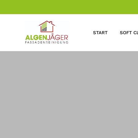
START
SOFT C