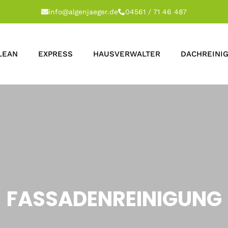
info@algenjaeger.de
04561 / 71 46 487
LEAN
EXPRESS
HAUSVERWALTER
DACHREINI
FASSADENREINIGUNG