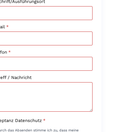
chrift/Ausführungsort
ail
*
efon
*
eff / Nachricht
eptanz Datenschutz
*
rch das Absenden stimme ich zu, dass meine