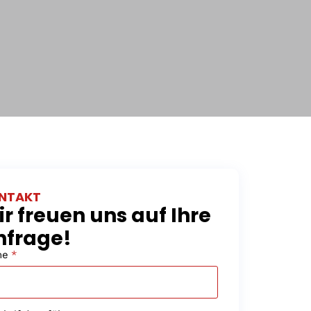
NTAKT
r freuen uns auf Ihre
nfrage!
me
*